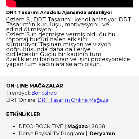
DRT Tasarım Anadolu Ajansında anlatılıyor
Ozlem S., DRT Tasarım'ı kendi anlatıyor. DRT
Tasarım'ın kuruluşu, motivasyonu ve
edindiği misyon.
Özlem S.'ın geçmişte vermiş olduğu bu
röportaj bugün halen etkisini
sürdürüyor. Taşınan misyon ve vizyon
doğrultusunda daha da ileriye
gidilecektir. Güçlü bir kadının tüm
özelliklerini barındıran ve işini profesyonelce
yapan tüm kadınlara selam olsun.
ON-LINE MAĞAZALAR
Trendyol:
Bohoshop
DRT Online:
DRT Tasarım Online Mağaza
ETKİNLİKLER
DECO-ROCK-TIVE |
Mağaza
| 2008
Derya Baykal TV Programı |
Derya’nın