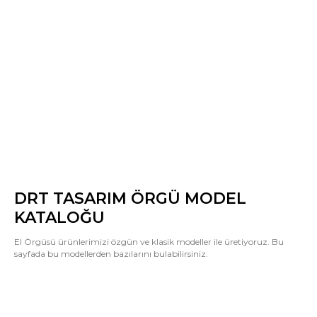
DRT TASARIM ÖRGÜ MODEL
KATALOĞU
El Örgüsü ürünlerimizi özgün ve klasik modeller ile üretiyoruz. Bu
sayfada bu modellerden bazılarını bulabilirsiniz.