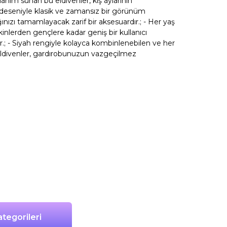
lanım sunan bu eldivenler, kış aylarının
u deseniyle klasik ve zamansız bir görünüm
ğınızı tamamlayacak zarif bir aksesuardır.; - Her yaş
inlerden gençlere kadar geniş bir kullanıcı
.; - Siyah rengiyle kolayca kombinlenebilen ve her
ldivenler, gardırobunuzun vazgeçilmez
tegorileri