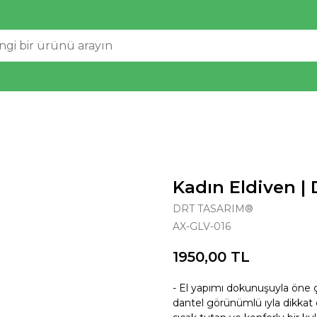
Kadın Eldiven 
DRT TASARIM®
AX-GLV-016
1950,00
TL
- El yapımı dokunuşuyla öne çı
dantel görünümlü ıyla dikkat 