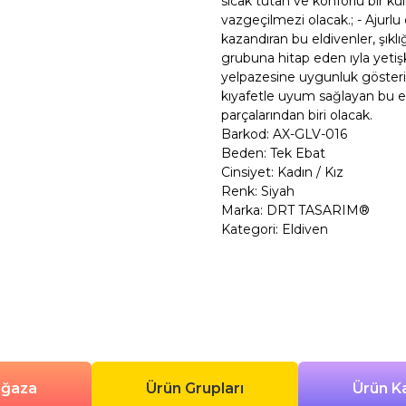
sıcak tutan ve konforlu bir kul
vazgeçilmezi olacak.; - Ajurl
kazandıran bu eldivenler, şıklı
grubuna hitap eden ıyla yetişk
yelpazesine uygunluk gösterir
kıyafetle uyum sağlayan bu e
parçalarından biri olacak.
Barkod: AX-GLV-016
Beden: Tek Ebat
Cinsiyet: Kadın / Kız
Renk: Siyah
Marka: DRT TASARIM®
Kategori: Eldiven
ağaza
Ürün Grupları
Ürün Ka