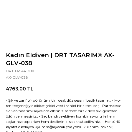
Kadın Eldiven | DRT TASARIM® AX-
GLV-038
DRT TASARIM®
AX-GLV-038
4763,00
TL
- Şık ve zarif bir görünüm için ideal, düz desenli batik tasarım.; - Mor
renk seçeneğiyle dikkat çekici ve stil sahibi bir aksesuar.; - Parmaksız
eldiven tasarımı sayesinde ellerinizi serbest bırakırken şıklığınızdan
ödün vermezsiniz.; - Saç bandı ve eldiven kombinasyonu ile hem
saçlarınızı toplarken hem de ellerinizi sıcak tutabilirsiniz.; - Her türlü
kıyafetle kolayca uyum sağlayacak çok yönlü kullanım imkanı.;