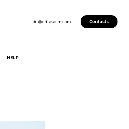
Contacts
drt@drttasarim.com
HELP