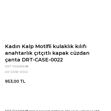
Kadın Kalp Motifli kulaklık kılıfı
anahtarlık çıtçıtlı kapak cüzdan
çanta DRT-CASE-0022
DRT TASARIM®
AX-CASE-0022
953,00
TL
DRT TASARIM® özgün tasarım politikası: Her ürün yalnızca 1 adet