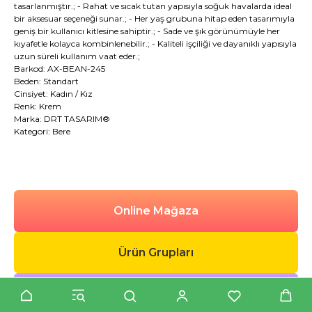
tasarlanmıştır.; - Rahat ve sıcak tutan yapısıyla soğuk havalarda ideal
bir aksesuar seçeneği sunar.; - Her yaş grubuna hitap eden tasarımıyla
geniş bir kullanıcı kitlesine sahiptir.; - Sade ve şık görünümüyle her
kıyafetle kolayca kombinlenebilir.; - Kaliteli işçiliği ve dayanıklı yapısıyla
uzun süreli kullanım vaat eder.;
Barkod: AX-BEAN-245
Beden: Standart
Cinsiyet: Kadın / Kız
Renk: Krem
Marka: DRT TASARIM®
Kategori: Bere
Online Mağaza
Ürün Grupları
Ürün Kategorileri