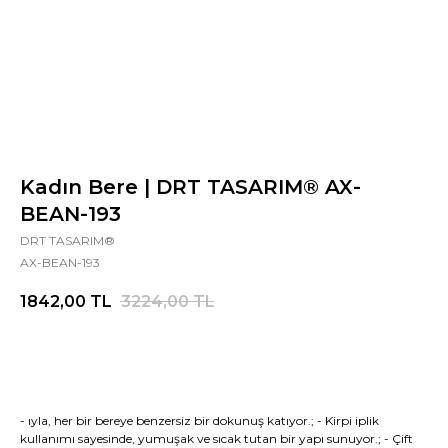
Kadın Bere | DRT TASARIM® AX-
BEAN-193
DRT TASARIM®
AX-BEAN-193
1842,00
TL
3224,00
TL
- ıyla, her bir bereye benzersiz bir dokunuş katıyor.; - Kirpi iplik
kullanımı sayesinde, yumuşak ve sıcak tutan bir yapı sunuyor.; - Çift