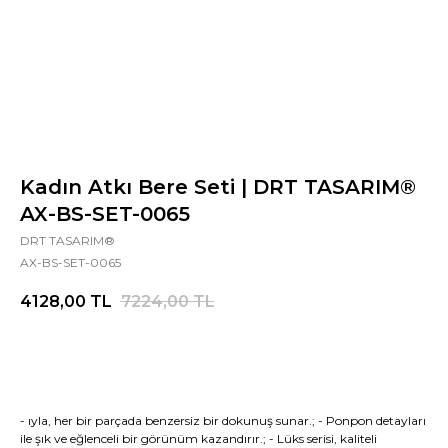
Kadın Atkı Bere Seti | DRT TASARIM®
AX-BS-SET-0065
DRT TASARIM®
AX-BS-SET-0065
4128,00
TL
7224,00
TL
- ıyla, her bir parçada benzersiz bir dokunuş sunar.; - Ponpon detayları
ile şık ve eğlenceli bir görünüm kazandırır.; - Lüks serisi, kaliteli