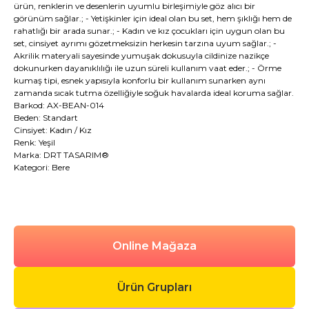
ürün, renklerin ve desenlerin uyumlu birleşimiyle göz alıcı bir
görünüm sağlar.; - Yetişkinler için ideal olan bu set, hem şıklığı hem de
rahatlığı bir arada sunar.; - Kadın ve kız çocukları için uygun olan bu
set, cinsiyet ayrımı gözetmeksizin herkesin tarzına uyum sağlar.; -
Akrilik materyali sayesinde yumuşak dokusuyla cildinize nazikçe
dokunurken dayanıklılığı ile uzun süreli kullanım vaat eder.; - Örme
kumaş tipi, esnek yapısıyla konforlu bir kullanım sunarken aynı
zamanda sıcak tutma özelliğiyle soğuk havalarda ideal koruma sağlar.
Barkod: AX-BEAN-014
Beden: Standart
Cinsiyet: Kadın / Kız
Renk: Yeşil
Marka: DRT TASARIM®
Kategori: Bere
Online Mağaza
Ürün Grupları