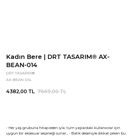
Kadın Bere | DRT TASARIM® AX-
BEAN-014
DRT TASARIM®
AX-BEAN-014
4382,00
TL
7669,00
TL
- Her yaş grubuna hitap eden ıyla, tüm yaşlardaki kullanıcılar için
uygun bir aksesuar seçeneği sunar.; - Batik deseniyle dikkat çeken bu