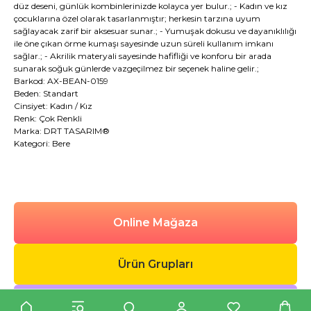
düz deseni, günlük kombinlerinizde kolayca yer bulur.; - Kadın ve kız
çocuklarına özel olarak tasarlanmıştır; herkesin tarzına uyum
sağlayacak zarif bir aksesuar sunar.; - Yumuşak dokusu ve dayanıklılığı
ile öne çıkan örme kumaşı sayesinde uzun süreli kullanım imkanı
sağlar.; - Akrilik materyali sayesinde hafifliği ve konforu bir arada
sunarak soğuk günlerde vazgeçilmez bir seçenek haline gelir.;
Barkod: AX-BEAN-0159
Beden: Standart
Cinsiyet: Kadın / Kız
Renk: Çok Renkli
Marka: DRT TASARIM®
Kategori: Bere
Online Mağaza
Ürün Grupları
Ürün Kategorileri