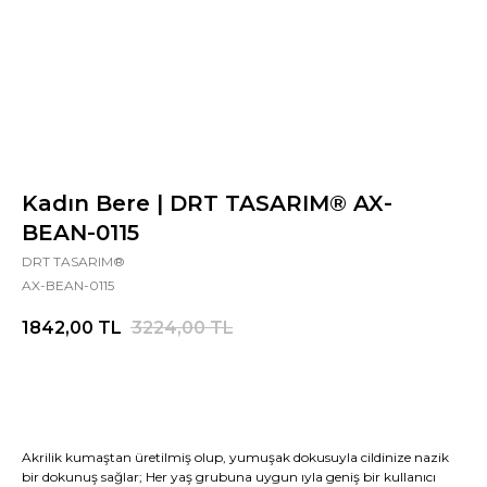
Kadın Bere | DRT TASARIM® AX-
BEAN-0115
DRT TASARIM®
AX-BEAN-0115
1842,00
TL
3224,00
TL
Akrilik kumaştan üretilmiş olup, yumuşak dokusuyla cildinize nazik
bir dokunuş sağlar; Her yaş grubuna uygun ıyla geniş bir kullanıcı