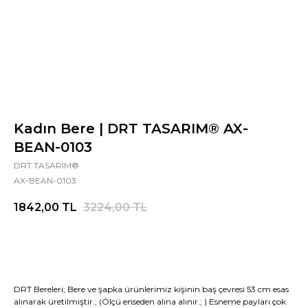
Kadın Bere | DRT TASARIM® AX-
BEAN-0103
DRT TASARIM®
AX-BEAN-0103
1842,00
TL
3224,00
TL
DRT Bereleri; Bere ve şapka ürünlerimiz kişinin baş çevresi 53 cm esas
alınarak üretilmiştir.; (Ölçü enseden alına alınır.; ) Esneme payları çok