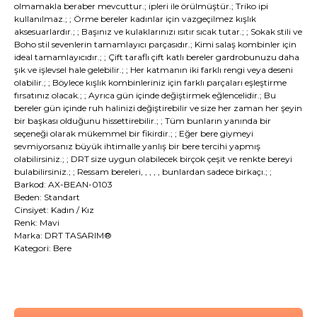
olmamakla beraber mevcuttur.; ipleri ile örülmüştür.; Triko ipi
kullanılmaz.; ; Örme bereler kadınlar için vazgeçilmez kışlık
aksesuarlardır.; ; Başınız ve kulaklarınızı ısıtır sıcak tutar.; ; Sokak stili ve
Boho stil sevenlerin tamamlayıcı parçasıdır.; Kimi salaş kombinler için
ideal tamamlayıcıdır.; ; Çift taraflı çift katlı bereler gardrobunuzu daha
şık ve işlevsel hale gelebilir.; ; Her katmanın iki farklı rengi veya deseni
olabilir.; ; Böylece kışlık kombinleriniz için farklı parçaları eşleştirme
fırsatınız olacak.; ; Ayrıca gün içinde değiştirmek eğlencelidir.; Bu
bereler gün içinde ruh halinizi değiştirebilir ve size her zaman her şeyin
bir başkası olduğunu hissettirebilir.; ; Tüm bunların yanında bir
seçeneği olarak mükemmel bir fikirdir.; ; Eğer bere giymeyi
sevmiyorsanız büyük ihtimalle yanlış bir bere tercihi yapmış
olabilirsiniz.; ; DRT size uygun olabilecek birçok çeşit ve renkte bereyi
bulabilirsiniz.; ; Ressam bereleri, , , , , bunlardan sadece birkaçı.; ;
Barkod: AX-BEAN-0103
Beden: Standart
Cinsiyet: Kadın / Kız
Renk: Mavi
Marka: DRT TASARIM®
Kategori: Bere