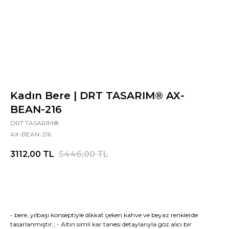
Kadın Bere | DRT TASARIM® AX-
BEAN-216
DRT TASARIM®
AX-BEAN-216
3112,00
TL
5446,00
TL
- bere, yılbaşı konseptiyle dikkat çeken kahve ve beyaz renklerde
tasarlanmıştır.; - Altın simli kar tanesi detaylarıyla göz alıcı bir