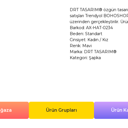
DRT TASARIM® özgün tasarım po
satışları Trendyol BOHOSHOP
üzerinden gerçekleştirilir. Ürü
Barkod: AX-HAT-0234
Beden: Standart
Cinsiyet: Kadın / Kız
Renk: Mavi
Marka: DRT TASARIM®
Kategori: Şapka
ağaza
Ürün Grupları
Ürün Ka