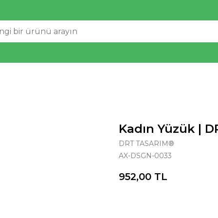
Kadın Yüzük | 
DRT TASARIM®
AX-DSGN-0033
952,00
TL