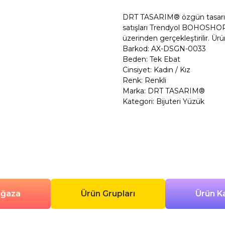
DRT TASARIM® özgün tasarım po
satışları Trendyol BOHOSHOP
üzerinden gerçekleştirilir. Ürü
Barkod: AX-DSGN-0033
Beden: Tek Ebat
Cinsiyet: Kadın / Kız
Renk: Renkli
Marka: DRT TASARIM®
Kategori: Bijuteri Yüzük
ağaza
Ürün Grupları
Ürün Ka