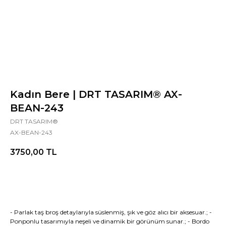
Kadın Bere | DRT TASARIM® AX-
BEAN-243
DRT TASARIM®
AX-BEAN-243
3750,00
TL
- Parlak taş broş detaylarıyla süslenmiş, şık ve göz alıcı bir aksesuar.; -
Ponponlu tasarımıyla neşeli ve dinamik bir görünüm sunar.; - Bordo