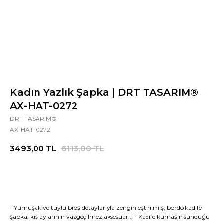
Kadın Yazlık Şapka | DRT TASARIM®
AX-HAT-0272
DRT TASARIM®
AX-HAT-0272
3493,00
TL
6113,00
TL
- Yumuşak ve tüylü broş detaylarıyla zenginleştirilmiş, bordo kadife
şapka, kış aylarının vazgeçilmez aksesuarı.; - Kadife kumaşın sunduğu