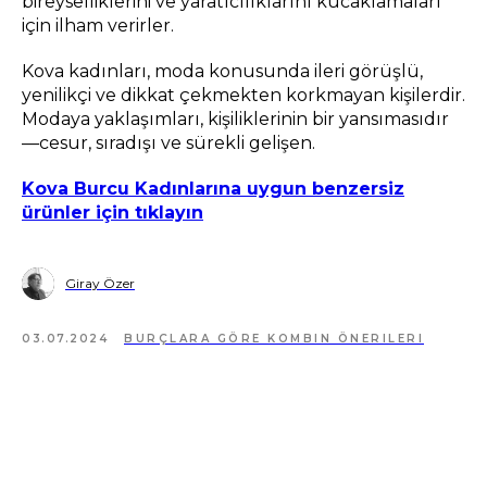
bireyselliklerini ve yaratıcılıklarını kucaklamaları
için ilham verirler.
Kova kadınları, moda konusunda ileri görüşlü,
yenilikçi ve dikkat çekmekten korkmayan kişilerdir.
Modaya yaklaşımları, kişiliklerinin bir yansımasıdır
—cesur, sıradışı ve sürekli gelişen.
Kova Burcu Kadınlarına uygun benzersiz
ürünler için tıklayın
Giray Özer
03.07.2024
BURÇLARA GÖRE KOMBIN ÖNERILERI