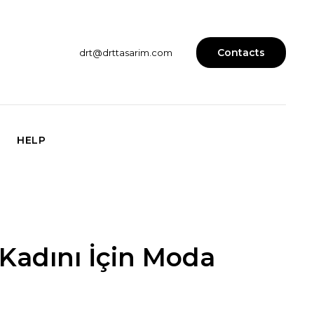
Contacts
drt@drttasarim.com
HELP
Kadını İçin Moda