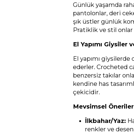
Günlük yaşamda rahat
pantolonlar, deri cek
şık üstler günlük ko
Pratiklik ve stil onla
El Yapımı Giysiler 
El yapımı giysilerde 
ederler. Crocheted c
benzersiz takılar onlar
kendine has tasarıml
çekicidir.
Mevsimsel Öneriler
İlkbahar/Yaz:
Ha
renkler ve desenle