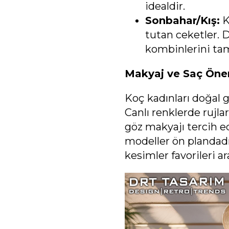
idealdir.
Sonbahar/Kış:
K
tutan ceketler. De
kombinlerini ta
Makyaj ve Saç Öneri
Koç kadınları doğal g
Canlı renklerde rujla
göz makyajı tercih ed
modeller ön plandadı
kesimler favorileri ar