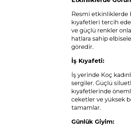
Etkinliklerde Görü
Resmi etkinliklerde K
kıyafetleri tercih ede
ve güçlü renkler onlar
hatlara sahip elbisel
göredir.
İş Kıyafeti:
İş yerinde Koç kadın
sergiler. Güçlü siluet
kıyafetlerinde önemli
ceketler ve yüksek be
tamamlar.
Günlük Giyim: