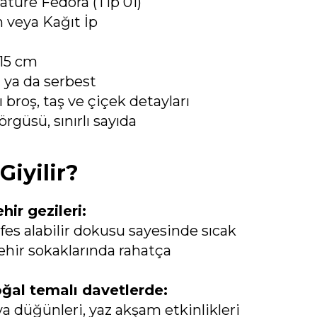
ture Fedora (Tip 01)
 veya Kağıt İp
15 cm
i ya da serbest
 broş, taş ve çiçek detayları
rgüsü, sınırlı sayıda
Giyilir?
hir gezileri:
efes alabilir dokusu sayesinde sıcak
ehir sokaklarında rahatça
al temalı davetlerde:
va düğünleri, yaz akşam etkinlikleri