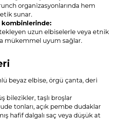
brunch organizasyonlarında hem
tik sunar.
al kombinlerinde:
ekleyen uzun elbiselerle veya etnik
rla mükemmel uyum sağlar.
eri
 beyaz elbise, örgü çanta, deri
bilezikler, taşlı broşlar
ude tonları, açık pembe dudaklar
mış hafif dalgalı saç veya düşük at