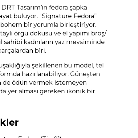
, DRT Tasarım’ın fedora şapka
yat buluyor. “Signature Fedora”
 bohem bir yorumla birleştiriyor.
etaylı örgü dokusu ve el yapımı broş/
til sahibi kadınların yaz mevsiminde
parçalardan biri.
şaklığıyla şekillenen bu model, tel
 formda hazırlanabiliyor. Güneşten
en de ödün vermek istemeyen
a yer alması gereken ikonik bir
kler