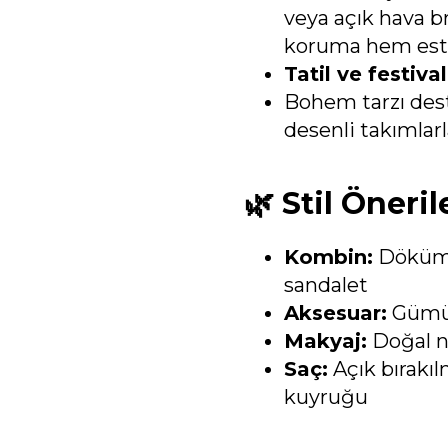
veya açık hava 
koruma hem este
Tatil ve festiv
Bohem tarzı dest
desenli takımla
🌿 Stil Öneril
Kombin:
Dökümlü
sandalet
Aksesuar:
Gümüş 
Makyaj:
Doğal n
Saç:
Açık bırakıl
kuyruğu