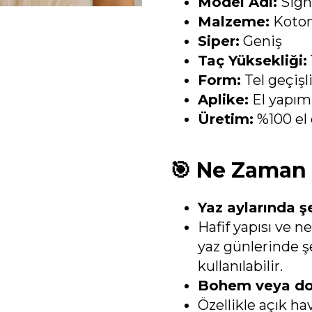
Model Adı:
Signa
Malzeme:
Koton
Siper:
Geniş
Taç Yüksekliği:
Form:
Tel geçişl
Aplike:
El yapımı
Üretim:
%100 el ö
🎯 Ne Zaman 
Yaz aylarında şe
Hafif yapısı ve n
yaz günlerinde ş
kullanılabilir.
Bohem veya doğ
Özellikle açık ha