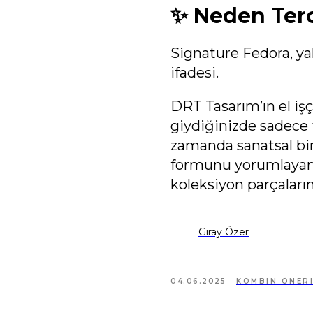
✨ Neden Terc
Signature Fedora, yal
ifadesi.
DRT Tasarım’ın el işç
giydiğinizde sadece f
zamanda sanatsal bir 
formunu yorumlayan b
koleksiyon parçaların
Giray Özer
04.06.2025
KOMBIN ÖNERI