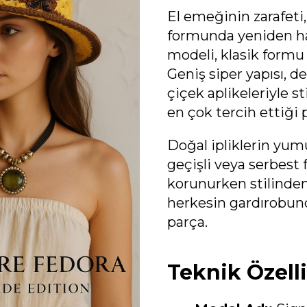
El emeğinin zarafeti
formunda yeniden ha
modeli, klasik formu
Geniş siper yapısı, d
çiçek aplikeleriyle s
en çok tercih ettiği 
Doğal ipliklerin yumu
geçişli veya serbest
korunurken stilind
herkesin gardırobund
parça.
Teknik Özelli