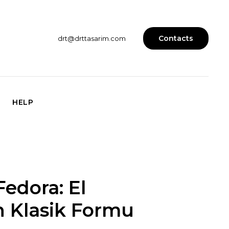
Contacts
drt@drttasarim.com
HELP
Fedora: El
 Klasik Formu