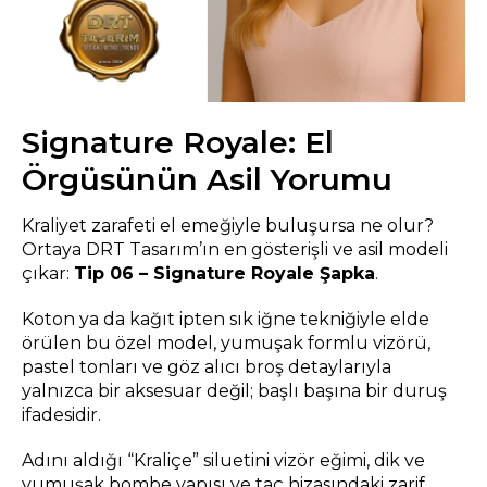
Signature Royale: El
Örgüsünün Asil Yorumu
Kraliyet zarafeti el emeğiyle buluşursa ne olur?
Ortaya DRT Tasarım’ın en gösterişli ve asil modeli
çıkar:
Tip 06 – Signature Royale Şapka
.
Koton ya da kağıt ipten sık iğne tekniğiyle elde
örülen bu özel model, yumuşak formlu vizörü,
pastel tonları ve göz alıcı broş detaylarıyla
yalnızca bir aksesuar değil; başlı başına bir duruş
ifadesidir.
Adını aldığı “Kraliçe” siluetini vizör eğimi, dik ve
yumuşak bombe yapısı ve taç hizasındaki zarif