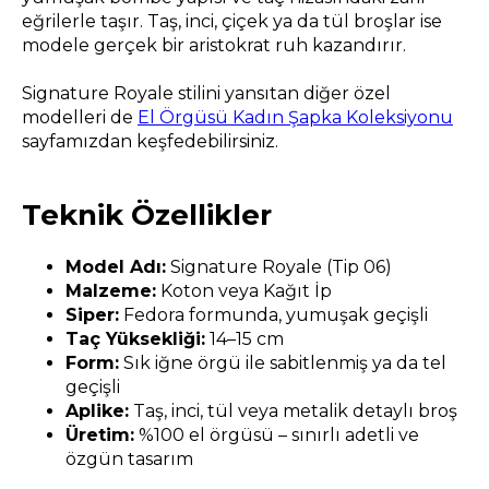
eğrilerle taşır. Taş, inci, çiçek ya da tül broşlar ise
modele gerçek bir aristokrat ruh kazandırır.
Signature Royale stilini yansıtan diğer özel
modelleri de
El Örgüsü Kadın Şapka Koleksiyonu
sayfamızdan keşfedebilirsiniz.
Teknik Özellikler
Model Adı:
Signature Royale (Tip 06)
Malzeme:
Koton veya Kağıt İp
Siper:
Fedora formunda, yumuşak geçişli
Taç Yüksekliği:
14–15 cm
Form:
Sık iğne örgü ile sabitlenmiş ya da tel
geçişli
Aplike:
Taş, inci, tül veya metalik detaylı broş
Üretim:
%100 el örgüsü – sınırlı adetli ve
özgün tasarım