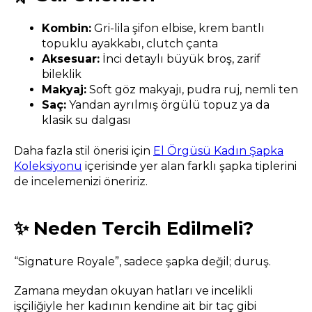
Kombin:
Gri-lila şifon elbise, krem bantlı
topuklu ayakkabı, clutch çanta
Aksesuar:
İnci detaylı büyük broş, zarif
bileklik
Makyaj:
Soft göz makyajı, pudra ruj, nemli ten
Saç:
Yandan ayrılmış örgülü topuz ya da
klasik su dalgası
Daha fazla stil önerisi için
El Örgüsü Kadın Şapka
Koleksiyonu
içerisinde yer alan farklı şapka tiplerini
de incelemenizi öneririz.
✨ Neden Tercih Edilmeli?
“Signature Royale”, sadece şapka değil; duruş.
Zamana meydan okuyan hatları ve incelikli
işçiliğiyle her kadının kendine ait bir taç gibi