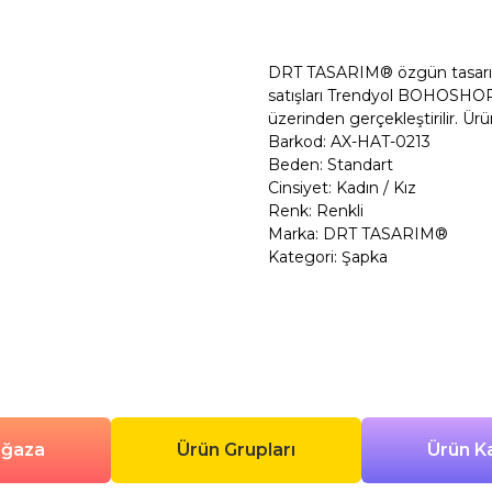
Şimdi Al
DRT TASARIM® özgün tasarım po
satışları Trendyol BOHOSHOP
üzerinden gerçekleştirilir. Ürü
Barkod: AX-HAT-0213
Beden: Standart
Cinsiyet: Kadın / Kız
Renk: Renkli
Marka: DRT TASARIM®
Kategori: Şapka
ağaza
Ürün Grupları
Ürün Ka