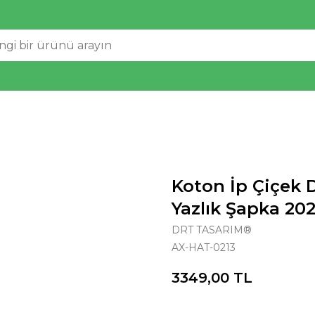
Koton İp Çiçek D
Yazlık Şapka 20
DRT TASARIM®
AX-HAT-0213
3349,00
TL