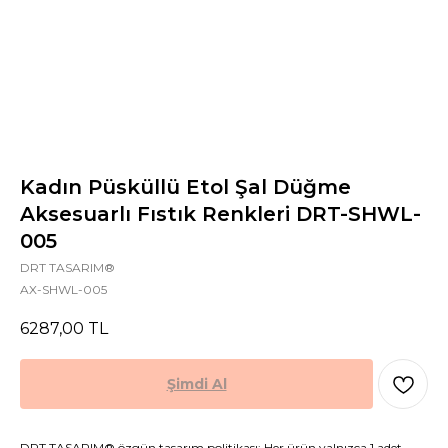
Kadın Püsküllü Etol Şal Düğme
Aksesuarlı Fıstık Renkleri DRT-SHWL-
005
DRT TASARIM®
AX-SHWL-005
6287,00
TL
Şimdi Al
DRT TASARIM® özgün tasarım politikası: Her ürün yalnızca 1 adet