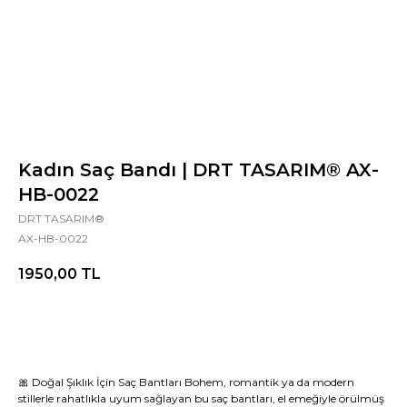
Kadın Saç Bandı | DRT TASARIM® AX-
HB-0022
DRT TASARIM®
AX-HB-0022
1950,00
TL
Şimdi Al
🎀 Doğal Şıklık İçin Saç Bantları Bohem, romantik ya da modern
stillerle rahatlıkla uyum sağlayan bu saç bantları, el emeğiyle örülmüş