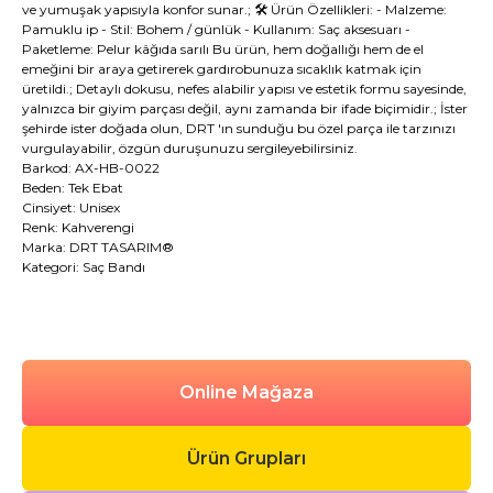
ve yumuşak yapısıyla konfor sunar.; 🛠️ Ürün Özellikleri: - Malzeme:
Pamuklu ip - Stil: Bohem / günlük - Kullanım: Saç aksesuarı -
Paketleme: Pelur kâğıda sarılı Bu ürün, hem doğallığı hem de el
emeğini bir araya getirerek gardırobunuza sıcaklık katmak için
üretildi.; Detaylı dokusu, nefes alabilir yapısı ve estetik formu sayesinde,
yalnızca bir giyim parçası değil, aynı zamanda bir ifade biçimidir.; İster
şehirde ister doğada olun, DRT 'ın sunduğu bu özel parça ile tarzınızı
vurgulayabilir, özgün duruşunuzu sergileyebilirsiniz.
Barkod: AX-HB-0022
Beden: Tek Ebat
Cinsiyet: Unisex
Renk: Kahverengi
Marka: DRT TASARIM®
Kategori: Saç Bandı
Online Mağaza
Ürün Grupları