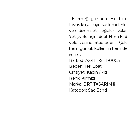
Şimdi Al
- El emeği göz nuru: Her bir ö
tavus kuşu tüyü süslemelerle s
ve eldiven seti, soğuk havalar
Yetişkinler için ideal: Hem kad
yelpazesine hitap eder.; - Çok
hem günlük kullanım hem de 
sunar.
Barkod: AX-HB-SET-0003
Beden: Tek Ebat
Cinsiyet: Kadın / Kız
Renk: Kırmızı
Marka: DRT TASARIM®
Kategori: Saç Bandı