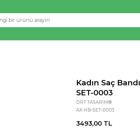
Kadın Saç Band
SET-0003
DRT TASARIM®
AX-HB-SET-0003
3493,00
TL