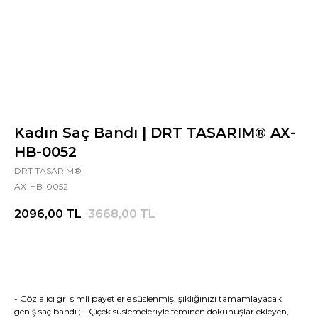
Kadın Saç Bandı | DRT TASARIM® AX-
HB-0052
DRT TASARIM®
AX-HB-0052
2096,00
TL
3668,00
TL
Şimdi Al
- Göz alıcı gri simli payetlerle süslenmiş, şıklığınızı tamamlayacak
geniş saç bandı.; - Çiçek süslemeleriyle feminen dokunuşlar ekleyen,