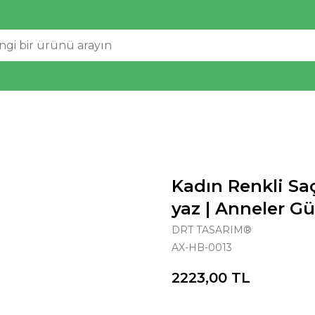
Kadın Renkli Saç
yaz | Anneler G
DRT TASARIM®
AX-HB-0013
2223,00
TL