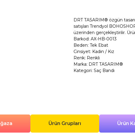
Şimdi Al
DRT TASARIM® özgün tasarım po
satışları Trendyol BOHOSHOP
üzerinden gerçekleştirilir. Ürü
Barkod: AX-HB-0013
Beden: Tek Ebat
Cinsiyet: Kadın / Kız
Renk: Renkli
Marka: DRT TASARIM®
Kategori: Saç Bandı
ağaza
Ürün Grupları
Ürün Ka