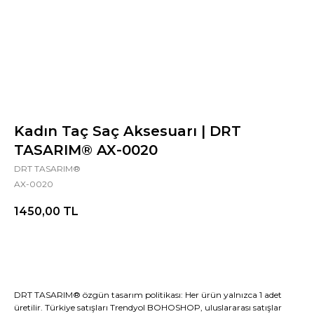
Kadın Taç Saç Aksesuarı | DRT
TASARIM® AX-0020
DRT TASARIM®
AX-0020
1450,00
TL
Şimdi Al
DRT TASARIM® özgün tasarım politikası: Her ürün yalnızca 1 adet
üretilir. Türkiye satışları Trendyol BOHOSHOP, uluslararası satışlar