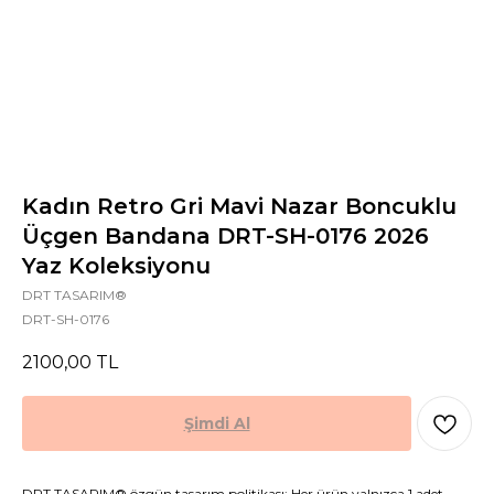
Kadın Retro Gri Mavi Nazar Boncuklu
Üçgen Bandana DRT-SH-0176 2026
Yaz Koleksiyonu
DRT TASARIM®
DRT-SH-0176
2100,00
TL
Şimdi Al
DRT TASARIM® özgün tasarım politikası: Her ürün yalnızca 1 adet