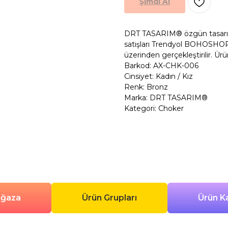
Şimdi Al
DRT TASARIM® özgün tasarım po
satışları Trendyol BOHOSHOP
üzerinden gerçekleştirilir. Ürü
Barkod: AX-CHK-006
Cinsiyet: Kadın / Kız
Renk: Bronz
Marka: DRT TASARIM®
Kategori: Choker
ağaza
Ürün Grupları
Ürün Ka