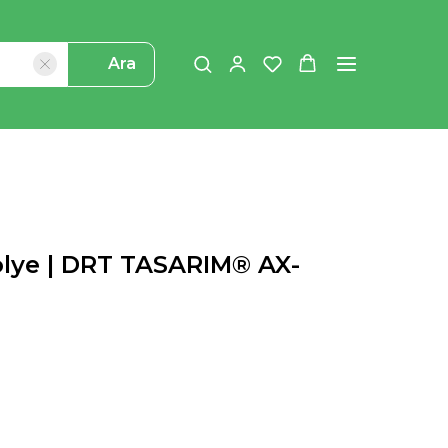
Ara
olye | DRT TASARIM® AX-