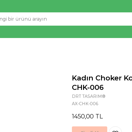
Kadın Choker K
CHK-006
DRT TASARIM®
AX-CHK-006
1450,00
TL