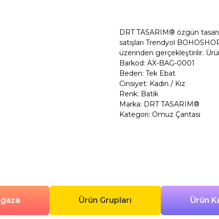
Şimdi Al
DRT TASARIM® özgün tasarım po
satışları Trendyol BOHOSHOP
üzerinden gerçekleştirilir. Ürü
Barkod: AX-BAG-0001
Beden: Tek Ebat
Cinsiyet: Kadın / Kız
Renk: Batik
Marka: DRT TASARIM®
Kategori: Omuz Çantası
ağaza
Ürün Grupları
Ürün Ka